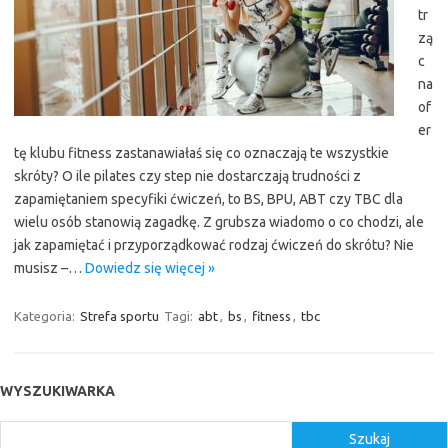
tr
zą
c
na
of
er
tę klubu fitness zastanawiałaś się co oznaczają te wszystkie
skróty? O ile pilates czy step nie dostarczają trudności z
zapamiętaniem specyfiki ćwiczeń, to BS, BPU, ABT czy TBC dla
wielu osób stanowią zagadkę. Z grubsza wiadomo o co chodzi, ale
jak zapamiętać i przyporządkować rodzaj ćwiczeń do skrótu? Nie
musisz –…
Dowiedz się więcej »
Kategoria:
Strefa sportu
Tagi:
abt
,
bs
,
fitness
,
tbc
WYSZUKIWARKA
Szukaj
Szukaj