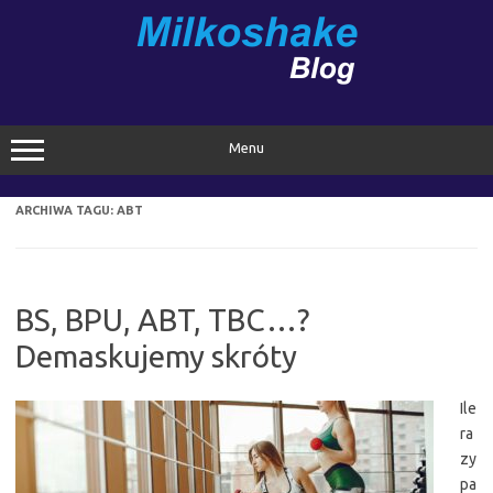
Przejdź
do
treści
Menu
ARCHIWA TAGU:
ABT
BS, BPU, ABT, TBC…?
Demaskujemy skróty
Ile
ra
zy
pa