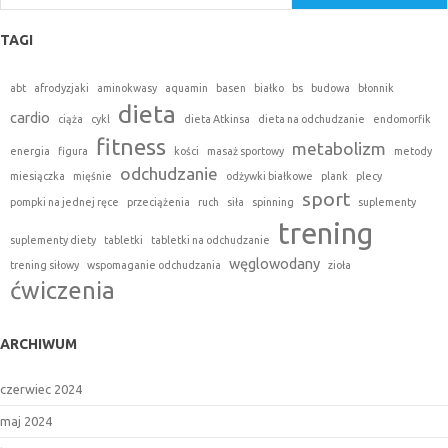
TAGI
abt
afrodyzjaki
aminokwasy
aquamin
basen
białko
bs
budowa
błonnik
dieta
cardio
ciąża
cykl
dieta Atkinsa
dieta na odchudzanie
endomorfik
fitness
metabolizm
energia
figura
kości
masaż sportowy
metody
odchudzanie
miesiączka
mięśnie
odżywki białkowe
plank
plecy
sport
pompki na jednej ręce
przeciążenia
ruch
siła
spinning
suplementy
trening
suplementy diety
tabletki
tabletki na odchudzanie
węglowodany
trening siłowy
wspomaganie odchudzania
zioła
ćwiczenia
ARCHIWUM
czerwiec 2024
maj 2024