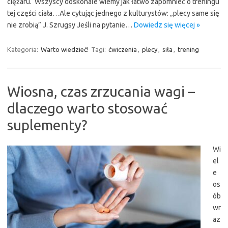
ciężaru. Wszyscy doskonale wiemy jak łatwo zapomnieć o treningu
tej części ciała…Ale cytując jednego z kulturystów: „plecy same się
nie zrobią” J. Szrugsy Jeśli na pytanie…
Dowiedz się więcej »
Kategoria:
Warto wiedzieć!
Tagi:
ćwiczenia
,
plecy
,
siła
,
trening
Wiosna, czas zrzucania wagi –
dlaczego warto stosować
suplementy?
Wi
el
e
os
ób
wr
az