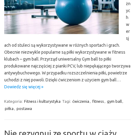
żn
yc
h
w
er
sj
ach od stuleci są wykorzystywane w różnych sportach i grach.
Obecnie niezwykle popularne są piłki wykorzystywane w fitness
klubach – gym ball. Przyrząd uniwersalny Gym ball to piłki
produkowane najczęściej z pianki PCV, lub niepękającego tworzywa
antywybuchowego. W przypadku rozszczelnienia piłki, powietrze
uchodzi z niej powoli. Dzięki ćwiczeniom z użyciem gym ball…
Dowiedz się więcej »
Kategoria:
Fitness i kulturystyka
Tagi:
ćwiczenia
,
fitness
,
gym ball
,
piłka
,
postawa
Nie rezygnuj ze sportu w ciąży