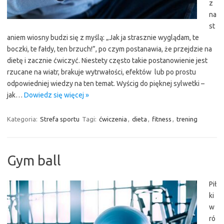
z
na
st
aniem wiosny budzi się z myślą: „Jak ja strasznie wyglądam, te
boczki, te fałdy, ten brzuch!”, po czym postanawia, że przejdzie na
dietę i zacznie ćwiczyć. Niestety często takie postanowienie jest
rzucane na wiatr, brakuje wytrwałości, efektów lub po prostu
odpowiedniej wiedzy na ten temat. Wyścig do pięknej sylwetki –
jak…
Dowiedz się więcej »
Kategoria:
Strefa sportu
Tagi:
ćwiczenia
,
dieta
,
fitness
,
trening
Gym ball
Pił
ki
w
ró