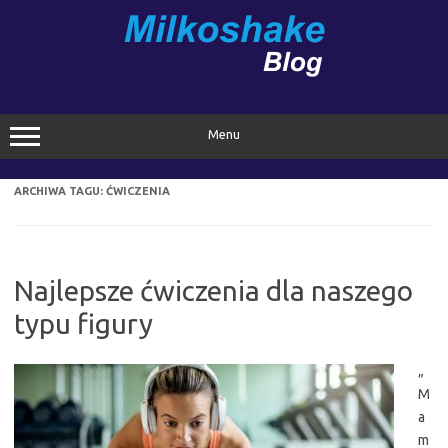
Przejdź
do
treści
Menu
ARCHIWA TAGU:
ĆWICZENIA
Najlepsze ćwiczenia dla naszego
typu figury
„
M
a
m