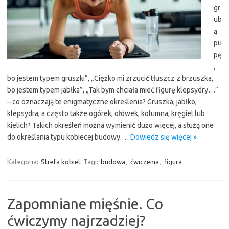
gr
ub
ą
pu
pę
,
bo jestem typem gruszki”, „Ciężko mi zrzucić tłuszcz z brzuszka,
bo jestem typem jabłka”, „Tak bym chciała mieć figurę klepsydry…”
– co oznaczają te enigmatyczne określenia? Gruszka, jabłko,
klepsydra, a często także ogórek, ołówek, kolumna, kręgiel lub
kielich? Takich określeń można wymienić dużo więcej, a służą one
do określania typu kobiecej budowy.…
Dowiedz się więcej »
Kategoria:
Strefa kobiet
Tagi:
budowa
,
ćwiczenia
,
figura
Zapomniane mięśnie. Co
ćwiczymy najrzadziej?