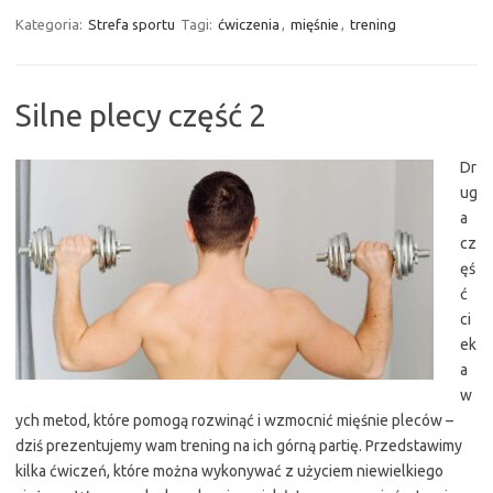
Kategoria:
Strefa sportu
Tagi:
ćwiczenia
,
mięśnie
,
trening
Silne plecy część 2
Dr
ug
a
cz
ęś
ć
ci
ek
a
w
ych metod, które pomogą rozwinąć i wzmocnić mięśnie pleców –
dziś prezentujemy wam trening na ich górną partię. Przedstawimy
kilka ćwiczeń, które można wykonywać z użyciem niewielkiego