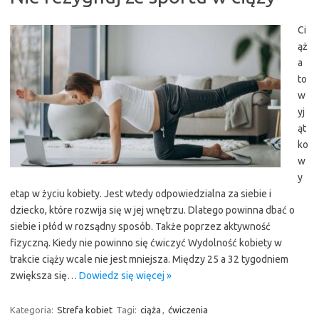
Ci
ąż
a
to
w
yj
ąt
ko
w
y
etap w życiu kobiety. Jest wtedy odpowiedzialna za siebie i
dziecko, które rozwija się w jej wnętrzu. Dlatego powinna dbać o
siebie i płód w rozsądny sposób. Także poprzez aktywność
fizyczną. Kiedy nie powinno się ćwiczyć Wydolność kobiety w
trakcie ciąży wcale nie jest mniejsza. Między 25 a 32 tygodniem
zwiększa się…
Dowiedz się więcej »
Kategoria:
Strefa kobiet
Tagi:
ciąża
,
ćwiczenia