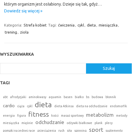
którym organizm jest osłabiony. Dzieje się tak, gdyż…
Dowiedz się więcej »
Kategoria:
Strefa kobiet
Tagi:
ćwiczenia
,
cykl
,
dieta
,
miesiączka
,
trening
,
zioła
WYSZUKIWARKA
Szukaj
Szukaj
TAGI
abt
afrodyzjaki
aminokwasy
aquamin
basen
białko
bs
budowa
błonnik
dieta
cardio
ciąża
cykl
dieta Atkinsa
dieta na odchudzanie
endomorfik
fitness
metabolizm
energia
figura
kości
masaż sportowy
metody
odchudzanie
miesiączka
mięśnie
odżywki białkowe
plank
plecy
sport
pompki na jednej ręce
przeciążenia
ruch
siła
spinning
suplementy