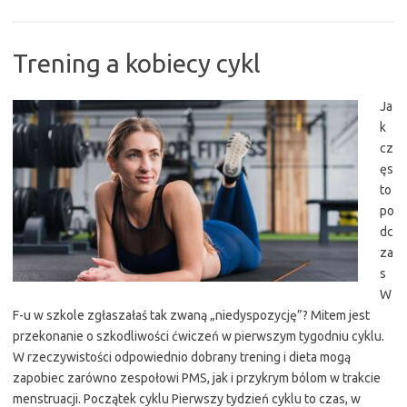
Trening a kobiecy cykl
Ja
k
cz
ęs
to
po
dc
za
s
W
F-u w szkole zgłaszałaś tak zwaną „niedyspozycję”? Mitem jest
przekonanie o szkodliwości ćwiczeń w pierwszym tygodniu cyklu.
W rzeczywistości odpowiednio dobrany trening i dieta mogą
zapobiec zarówno zespołowi PMS, jak i przykrym bólom w trakcie
menstruacji. Początek cyklu Pierwszy tydzień cyklu to czas, w