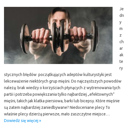
Je
dn
y
m
z
ch
ar
ak
te
ry
stycznych błędów początkujących adeptów kulturystyki jest
lekceważenie niektórych grup mięśni. Do najczęstszych powodów
należą: brak wiedzy o korzyściach płynących z wytrenowania tych
partii i potrzeba powiększania tylko najbardziej „efektownych”
mięśni, takich jak klatka piersiowa, barki lub bicepsy. Które mięśnie
są zatem najbardziej zaniedbywane? Niedoceniane plecy To
właśnie plecy dzierżą pierwsze, mało zaszczytne miejsce…
Dowiedz się więcej »