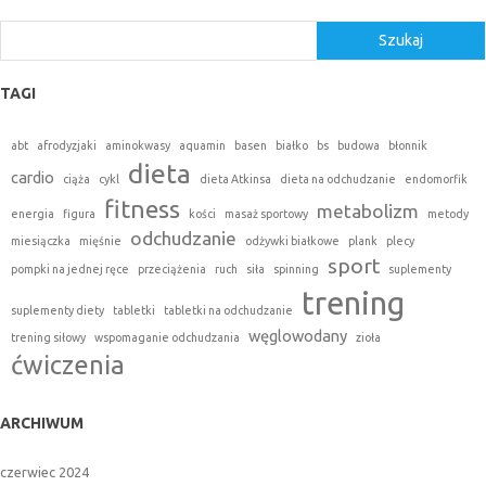
Szukaj
Szukaj
TAGI
abt
afrodyzjaki
aminokwasy
aquamin
basen
białko
bs
budowa
błonnik
dieta
cardio
ciąża
cykl
dieta Atkinsa
dieta na odchudzanie
endomorfik
fitness
metabolizm
energia
figura
kości
masaż sportowy
metody
odchudzanie
miesiączka
mięśnie
odżywki białkowe
plank
plecy
sport
pompki na jednej ręce
przeciążenia
ruch
siła
spinning
suplementy
trening
suplementy diety
tabletki
tabletki na odchudzanie
węglowodany
trening siłowy
wspomaganie odchudzania
zioła
ćwiczenia
ARCHIWUM
czerwiec 2024