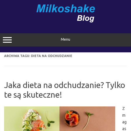
Przejdź
do
treści
Menu
ARCHIWA TAGU:
DIETA NA ODCHUDZANIE
Jaka dieta na odchudzanie? Tylko
te są skuteczne!
Z
m
ag
as