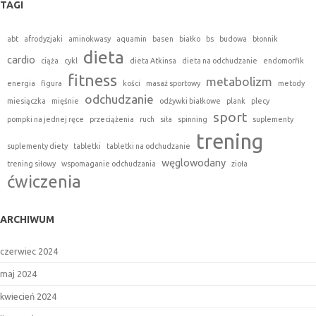
TAGI
abt
afrodyzjaki
aminokwasy
aquamin
basen
białko
bs
budowa
błonnik
dieta
cardio
ciąża
cykl
dieta Atkinsa
dieta na odchudzanie
endomorfik
fitness
metabolizm
energia
figura
kości
masaż sportowy
metody
odchudzanie
miesiączka
mięśnie
odżywki białkowe
plank
plecy
sport
pompki na jednej ręce
przeciążenia
ruch
siła
spinning
suplementy
trening
suplementy diety
tabletki
tabletki na odchudzanie
węglowodany
trening siłowy
wspomaganie odchudzania
zioła
ćwiczenia
ARCHIWUM
czerwiec 2024
maj 2024
kwiecień 2024