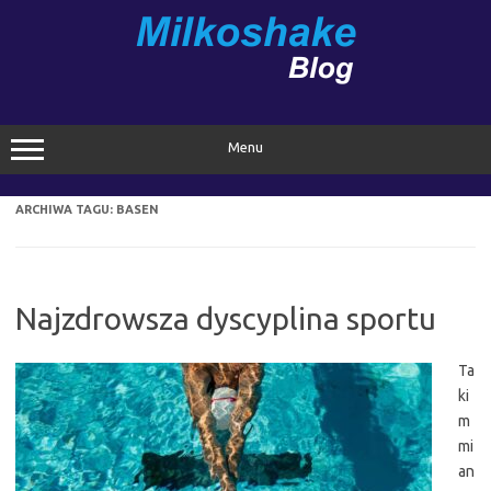
Przejdź
do
treści
Menu
ARCHIWA TAGU:
BASEN
Najzdrowsza dyscyplina sportu
Ta
ki
m
mi
an