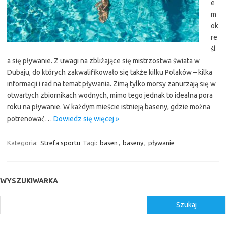
e
m
ok
re
śl
a się pływanie. Z uwagi na zbliżające się mistrzostwa świata w
Dubaju, do których zakwalifikowało się także kilku Polaków – kilka
informacji i rad na temat pływania. Zimą tylko morsy zanurzają się w
otwartych zbiornikach wodnych, mimo tego jednak to idealna pora
roku na pływanie. W każdym mieście istnieją baseny, gdzie można
potrenować…
Dowiedz się więcej »
Kategoria:
Strefa sportu
Tagi:
basen
,
baseny
,
pływanie
WYSZUKIWARKA
Szukaj
Szukaj