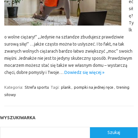
eć
sił
ę?
Ty
lk
o wolne ciężary!” „Jedynie na sztandze zbudujesz prawdziwie
surową siłę!” …jakże często można to usłyszeć. I to fakt, na tak
zwanych wolnych ciężarach bardzo łatwo zwiększyć „moc” swoich
mięśni. Jednakże nie jest to jedyny skuteczny sposób. Prawdziwym
mocarzem możesz stać się także we własnym domu – wystarczą
chęci, dobre pomysły i Twoje…
Dowiedz się więcej »
Kategoria:
Strefa sportu
Tagi:
plank
,
pompki na jednej ręce
,
trening
siłowy
WYSZUKIWARKA
Szukaj
Szukaj