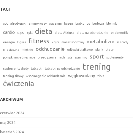
TAGI
abt
afrodyzjaki
aminokwasy
aquamin
basen
białko
bs
budowa
błonnik
dieta
cardio
ciąża
cykl
dieta Atkinsa
dieta na odchudzanie
endomorfik
fitness
metabolizm
energia
figura
kości
masaż sportowy
metody
odchudzanie
miesiączka
mięśnie
odżywki białkowe
plank
plecy
sport
pompki na jednej ręce
przeciążenia
ruch
siła
spinning
suplementy
trening
suplementy diety
tabletki
tabletki na odchudzanie
węglowodany
trening siłowy
wspomaganie odchudzania
zioła
ćwiczenia
ARCHIWUM
czerwiec 2024
maj 2024
kwiecień 2024