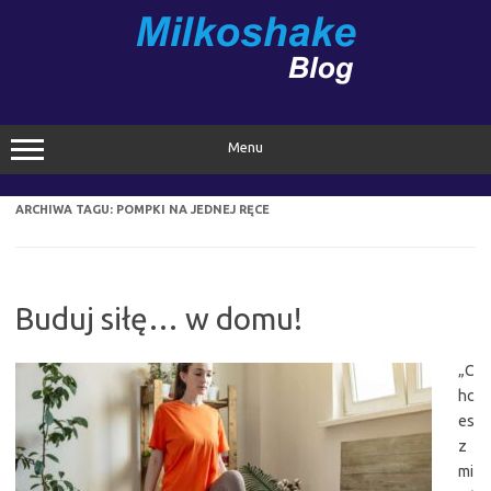
Przejdź
do
treści
Menu
ARCHIWA TAGU:
POMPKI NA JEDNEJ RĘCE
Buduj siłę… w domu!
„C
hc
es
z
mi