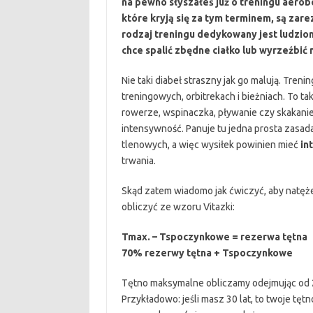
na pewno słyszałeś już o treningu aerob
które kryją się za tym terminem, są za
rodzaj treningu dedykowany jest ludziom
chce spalić zbędne ciałko lub wyrzeźbić 
Nie taki diabeł straszny jak go malują. Treni
treningowych, orbitrekach i bieżniach. To ta
rowerze, wspinaczka, pływanie czy skakanie 
intensywność. Panuje tu jedna prosta zasad
tlenowych, a więc wysiłek powinien mieć
in
trwania.
Skąd zatem wiadomo jak ćwiczyć, aby natęż
obliczyć ze wzoru Vitazki:
Tmax. – Tspoczynkowe = rezerwa tętna
70% rezerwy tętna + Tspoczynkowe
Tętno maksymalne obliczamy odejmując od 
Przykładowo: jeśli masz 30 lat, to twoje tę