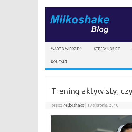
Przejdź
do
treści
WARTO WIEDZIEĆ!
STREFA KOBIET
KONTAKT
Trening aktywisty, cz
przez
Milkoshake
|
19 sierpnia, 2010