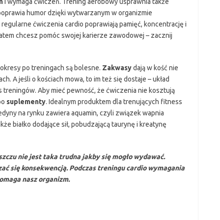
m
i wymaga ćwiczeń. Trening aerobowy usprawnia także
i poprawia humor dzięki wytwarzanym w organizmie
 regularne ćwiczenia cardio poprawiają pamięć, koncentrację i
atem chcesz pomóc swojej karierze zawodowej – zacznij
okresy po treningach są bolesne.
Zakwasy
dają w kość nie
. A jeśli o kościach mowa, to im też się dostaje – układ
s treningów. Aby mieć pewność, że ćwiczenia nie kosztują
po
suplementy
. Idealnym produktem dla trenujących fitness
jedyny na rynku zawiera aquamin, czyli związek wapnia
kże białko dodające sił, pobudzającą taurynę i kreatynę
szczu nie jest taka trudna jakby się mogło wydawać.
zać się
konsekwencją
. Podczas treningu cardio wymagania
pomaga nasz organizm.