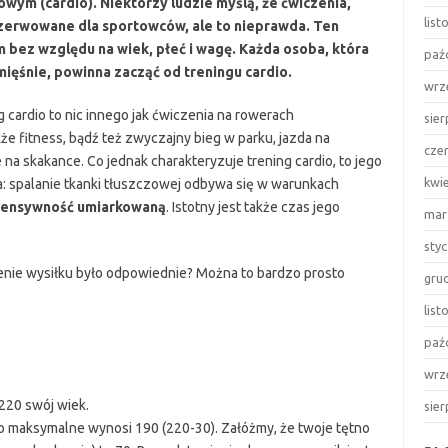
owym (cardio). Niektórzy ludzie myślą, że ćwiczenia,
lis
rezerwowane dla sportowców, ale to nieprawda. Ten
 bez względu na wiek, płeć i wagę. Każda osoba, która
paź
mięśnie, powinna zacząć od treningu cardio.
wrz
ng cardio to nic innego jak ćwiczenia na rowerach
sie
kże fitness, bądź też zwyczajny bieg w parku, jazda na
cze
na skakance. Co jednak charakteryzuje trening cardio, to jego
kwi
a: spalanie tkanki tłuszczowej odbywa się w warunkach
tensywność umiarkowaną
. Istotny jest także czas jego
mar
sty
enie wysiłku było odpowiednie? Można to bardzo prosto
gru
lis
paź
wrz
220 swój wiek.
sie
tno maksymalne wynosi 190 (220-30). Załóżmy, że twoje tętno