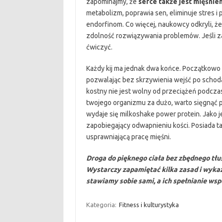
zapominajmy, że
serce także jest mięśnie
metabolizm, poprawia sen, eliminuje stres 
endorfinom. Co więcej, naukowcy odkryli, że
zdolność rozwiązywania problemów. Jeśli z
ćwiczyć.
Każdy kij ma jednak dwa końce. Początkowo 
pozwalając bez skrzywienia wejść po schodach
kostny nie jest wolny od przeciążeń podcza
twojego organizmu za dużo, warto sięgnąć 
wydaje się milkoshake power protein. Jako 
zapobiegający odwapnieniu kości. Posiada ta
usprawniającą pracę mięśni.
Droga do pięknego ciała bez zbędnego tłu
Wystarczy zapamiętać kilka zasad i wyka
stawiamy sobie sami, a ich spełnianie ws
Kategoria:
Fitness i kulturystyka