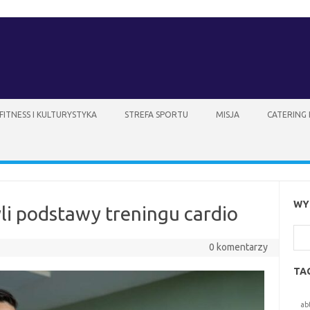
FITNESS I KULTURYSTYKA
STREFA SPORTU
MISJA
CATERING
WY
yli podstawy treningu cardio
Szu
0 komentarzy
TA
ab