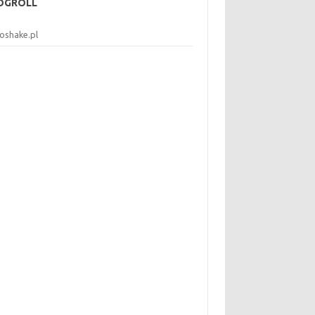
OGROLL
koshake.pl