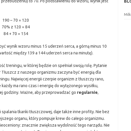
przebudzeniu) to 70. Po podstawieniu do wzoru, wynik jest
BL
Mil
190 – 70 = 120
70% z 120 = 84
84 + 70 = 154
być wynik wzoru minus 15 uderzeń serca, a górną minus 10
rtość między 139 a 144 uderzeń serca na minutę).
ć treningu, w której będzie on spełniał swoją rolę. Pytanie
ia? Tłuszcz z naszego organizmu zaczyna być energią dla
ingu. Najwięcej energii czerpie organizm z tłuszczy rano,
 każdy ma rano czas i energię do wytężonego wysiłku,
nej godziny. Ważne, aby przeprowadzać go
regularnie
,
 spalania tkanki tłuszczowej, daje także inne profity. Nie bez
szego organu, który pompuje krew do całego organizmu.
ieoceniony: znacznie zwiększa wydolność tego narządu. Nie