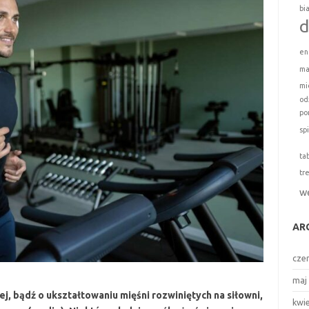
bi
d
en
ma
mi
od
po
sp
ta
tr
w
AR
cze
maj
ej, bądź o ukształtowaniu mięśni rozwiniętych na siłowni,
kwi