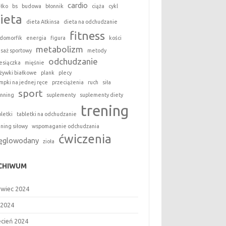
cardio
ałko
bs
budowa
błonnik
ciąża
cykl
ieta
dieta Atkinsa
dieta na odchudzanie
fitness
domorfik
energia
figura
kości
metabolizm
saż sportowy
metody
odchudzanie
esiączka
mięśnie
żywki białkowe
plank
plecy
mpki na jednej ręce
przeciążenia
ruch
siła
sport
inning
suplementy
suplementy diety
trening
bletki
tabletki na odchudzanie
ening siłowy
wspomaganie odchudzania
ćwiczenia
ęglowodany
zioła
CHIWUM
rwiec 2024
 2024
ecień 2024