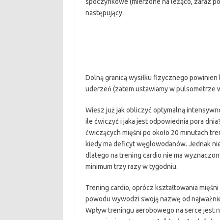
spoczynkowe (mierzone na leżąco, zaraz po 
następujący:
Dolną granicą wysiłku fizycznego powinien 
uderzeń (zatem ustawiamy w pulsometrze wa
Wiesz już jak obliczyć optymalną intensywnoś
ile ćwiczyć i jaka jest odpowiednia pora dn
ćwiczących mięśni po około 20 minutach tren
kiedy ma deficyt węglowodanów. Jednak nie
dlatego na trening cardio nie ma wyznaczo
minimum trzy razy w tygodniu.
Trening cardio, oprócz kształtowania mięśni i
powodu wywodzi swoją nazwę od najważniej
Wpływ treningu aerobowego na serce jest n