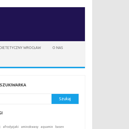
 DIETETYCZNY WROCŁAW
O NAS
SZUKIWARKA
kaj
Szukaj
GI
t
afrodyzjaki
aminokwasy
aquamin
basen