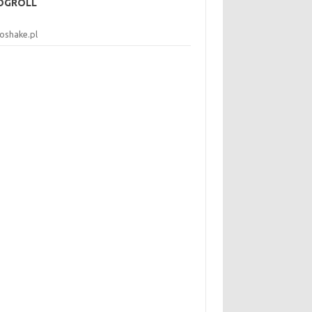
OGROLL
koshake.pl