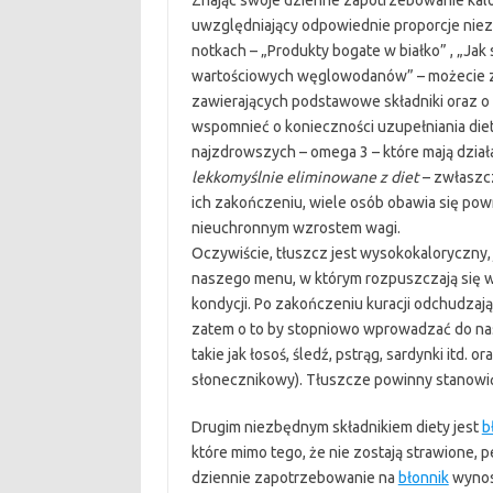
Znając swoje dzienne zapotrzebowanie kalo
uwzględniający odpowiednie proporcje ni
notkach – „Produkty bogate w białko” , „Jak
wartościowych węglowodanów” – możecie z
zawierających podstawowe składniki oraz o
wspomnieć o konieczności uzupełniania diet
najzdrowszych – omega 3 – które mają dzi
lekkomyślnie eliminowane z diet
– zwłaszcz
ich zakończeniu, wiele osób obawia się powr
nieuchronnym wzrostem wagi.
Oczywiście, tłuszcz jest wysokokaloryczn
naszego menu, w którym rozpuszczają się w
kondycji. Po zakończeniu kuracji odchudzaj
zatem o to by stopniowo wprowadzać do nas
takie jak łosoś, śledź, pstrąg, sardynki itd. o
słonecznikowy). Tłuszcze powinny stanowi
Drugim niezbędnym składnikiem diety jest
b
które mimo tego, że nie zostają strawione, 
dziennie zapotrzebowanie na
błonnik
wynosi