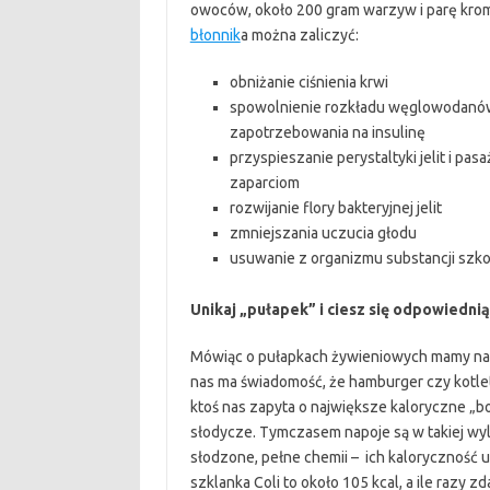
owoców, około 200 gram warzyw i parę kro
błonnik
a można zaliczyć:
obniżanie ciśnienia krwi
spowolnienie rozkładu węglowodanów, 
zapotrzebowania na insulinę
przyspieszanie perystaltyki jelit i p
zaparciom
rozwijanie flory bakteryjnej jelit
zmniejszania uczucia głodu
usuwanie z organizmu substancji szkod
Unikaj „pułapek” i ciesz się odpowiedni
Mówiąc o pułapkach żywieniowych mamy na m
nas ma świadomość, że hamburger czy kotlet
ktoś nas zapyta o największe kaloryczne „b
słodycze. Tymczasem napoje są w takiej w
słodzone, pełne chemii – ich kaloryczność 
szklanka Coli to około 105 kcal, a ile razy zd