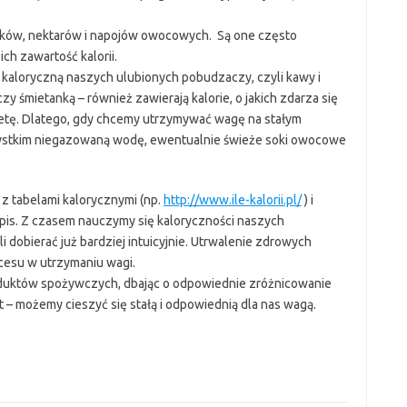
oków, nektarów i napojów owocowych. Są one często
ch zawartość kalorii.
kaloryczną naszych ulubionych pobudzaczy, czyli kawy i
 śmietanką – również zawierają kalorie, o jakich zdarza się
etę. Dlatego, gdy chcemy utrzymywać wagę na stałym
ystkim niegazowaną wodę, ewentualnie świeże soki owocowe
z tabelami kalorycznymi (np.
http://www.ile-kalorii.pl/
) i
ospis. Z czasem nauczymy się kaloryczności naszych
 dobierać już bardziej intuicyjnie. Utrwalenie zdrowych
cesu w utrzymaniu wagi.
duktów spożywczych, dbając o odpowiednie zróżnicowanie
t – możemy cieszyć się stałą i odpowiednią dla nas wagą.