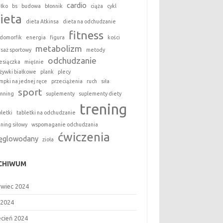
cardio
ałko
bs
budowa
błonnik
ciąża
cykl
ieta
dieta Atkinsa
dieta na odchudzanie
fitness
domorfik
energia
figura
kości
metabolizm
saż sportowy
metody
odchudzanie
esiączka
mięśnie
żywki białkowe
plank
plecy
mpki na jednej ręce
przeciążenia
ruch
siła
sport
inning
suplementy
suplementy diety
trening
bletki
tabletki na odchudzanie
ening siłowy
wspomaganie odchudzania
ćwiczenia
ęglowodany
zioła
CHIWUM
rwiec 2024
 2024
ecień 2024