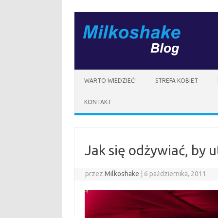
Przejdź
do
treści
WARTO WIEDZIEĆ!
STREFA KOBIET
KONTAKT
Jak się odżywiać, by 
przez
Milkoshake
|
6 października, 2011