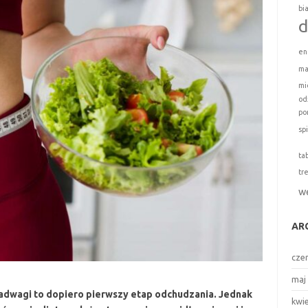
bi
d
en
ma
mi
od
po
sp
ta
tr
w
AR
cze
maj
adwagi to dopiero pierwszy etap odchudzania. Jednak
kwi