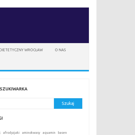
 DIETETYCZNY WROCŁAW
O NAS
SZUKIWARKA
kaj
Szukaj
GI
t
afrodyzjaki
aminokwasy
aquamin
basen