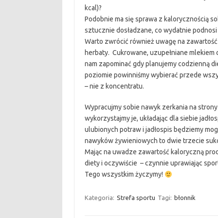
kcal)?
Podobnie ma się sprawa z kalorycznością s
sztucznie dosładzane, co wydatnie podnosi i
Warto zwrócić również uwagę na zawartość 
herbaty. Cukrowane, uzupełniane mlekiem czy
nam zapominać gdy planujemy codzienną di
poziomie powinniśmy wybierać przede wsz
– nie z koncentratu.
Wypracujmy sobie nawyk zerkania na strony 
wykorzystajmy je, układając dla siebie jadł
ulubionych potraw i jadłospis będziemy mogli
nawyków żywieniowych to dwie trzecie suk
Mając na uwadze zawartość kaloryczną pro
diety i oczywiście – czynnie uprawiając spor
Tego wszystkim życzymy!
Kategoria:
Strefa sportu
Tagi:
błonnik