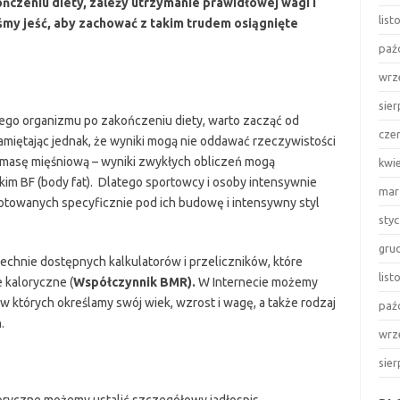
ończeniu diety, zależy utrzymanie prawidłowej wagi i
lis
my jeść, aby zachować z takim trudem osiągnięte
paź
wrz
sie
zego organizmu po zakończeniu diety, warto zacząć od
cze
amiętając jednak, że wyniki mogą nie oddawać rzeczywistości
 masę mięśniową – wyniki zwykłych obliczeń mogą
kwi
im BF (body fat). Dlatego sportowcy i osoby intensywnie
mar
otowanych specyficznie pod ich budowę i intensywny styl
sty
gru
chnie dostępnych kalkulatorów i przeliczników, które
lis
 kaloryczne (
Współczynnik BMR)
.
W Internecie możemy
w których określamy swój wiek, wzrost i wagę, a także rodzaj
paź
.
wrz
sie