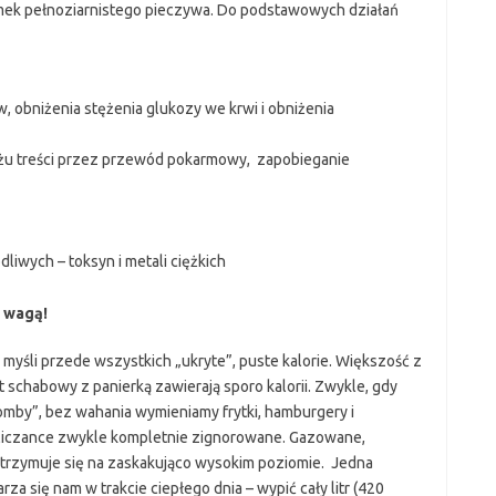
mek pełnoziarnistego pieczywa. Do podstawowych działań
obniżenia stężenia glukozy we krwi i obniżenia
asażu treści przez przewód pokarmowy, zapobieganie
liwych – toksyn i metali ciężkich
ą wagą!
yśli przede wszystkich „ukryte”, puste kalorie. Większość z
 schabowy z panierką zawierają sporo kalorii. Zwykle, gdy
omby”, bez wahania wymieniamy frytki, hamburgery i
yliczance zwykle kompletnie zignorowane. Gazowane,
utrzymuje się na zaskakująco wysokim poziomie. Jedna
arza się nam w trakcie ciepłego dnia – wypić cały litr (420