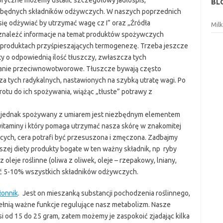
ryczne możemy ustalić szczegółowy jadłospis,
BL
ezbędnych składników odżywczych. W naszych poprzednich
 się odżywiać by utrzymać wagę cz I” oraz „Źródła
Mil
naleźć informacje na temat produktów spożywczych
 produktach przyśpieszających termogenezę. Trzeba jeszcze
y o odpowiednią ilość tłuszczy, zwłaszcza tych
ałanie przeciwnowotworowe. Tłuszcze bywają często
a tych radykalnych, nastawionych na szybką utratę wagi. Po
otu do ich spożywania, wiążąc „tłuste” potrawy z
y, jednak spożywany z umiarem jest niezbędnym elementem
itaminy i który pomaga utrzymać nasza skórę w znakomitej
ących, cera potrafi być przesuszona i zmęczona. Zadbajmy
zej diety produkty bogate w ten ważny składnik, np ryby
raz oleje roślinne (oliwa z oliwek, oleje – rzepakowy, lniany,
ć 5-10% wszystkich składników odżywczych.
łonnik
. Jest on mieszanką substancji pochodzenia roślinnego,
pełnią ważne funkcje regulujące nasz metabolizm. Nasze
 od 15 do 25 gram, zatem możemy je zaspokoić zjadając kilka