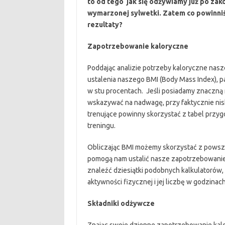
to od tego jak się odżywiamy już po zak
wymarzonej sylwetki. Zatem co powinniś
rezultaty?
Zapotrzebowanie kaloryczne
Poddając analizie potrzeby kaloryczne nas
ustalenia naszego BMI (Body Mass Index), p
w stu procentach. Jeśli posiadamy znaczną
wskazywać na nadwagę, przy faktycznie nisk
trenujące powinny skorzystać z tabel przyg
treningu.
Obliczając BMI możemy skorzystać z powsze
pomogą nam ustalić nasze zapotrzebowanie
znaleźć dziesiątki podobnych kalkulatorów, 
aktywności fizycznej i jej liczbę w godzinach
Składniki odżywcze